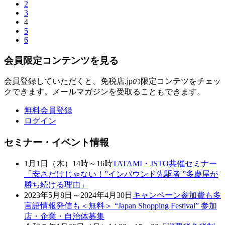
2
3
4
5
6
会員限定コンテンツを見る
会員登録していただくと、免税店.jpの限定コンテツをチェッ
クできます。メールマガジンを受取ることもできます。
無料会員登録
ログイン
セミナー・イベント情報
1月1日（木）14時～16時
TATAMI・JSTO共催セミナー
「安さだけじゃない！”インバウンド先駆者 ”多慶屋が
勝ち続ける理由」
2023年5月8日～2024年4月30日
キャンペーン参加費も多
言語情報発信も＜無料＞ “Japan Shopping Festival” 参加
店・企業・自治体募集