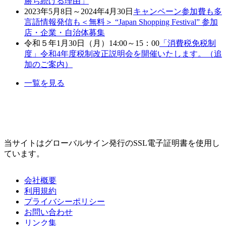
勝ち続ける理由」
2023年5月8日～2024年4月30日
キャンペーン参加費も多
言語情報発信も＜無料＞ “Japan Shopping Festival” 参加
店・企業・自治体募集
令和５年1月30日（月）14:00～15：00
「消費税免税制
度」令和4年度税制改正説明会を開催いたします。（追
加のご案内）
一覧を見る
当サイトはグローバルサイン発行のSSL電子証明書を使用し
ています。
会社概要
利用規約
プライバシーポリシー
お問い合わせ
リンク集