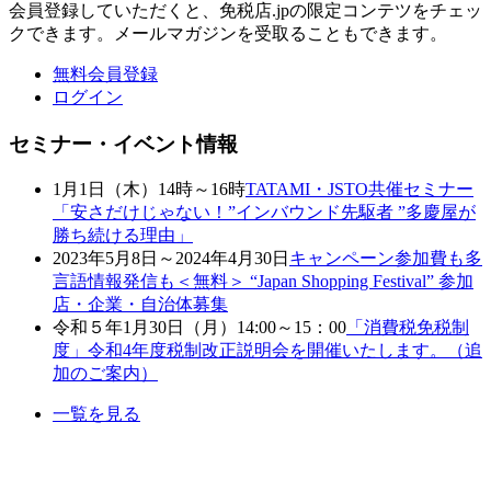
会員登録していただくと、免税店.jpの限定コンテツをチェッ
クできます。メールマガジンを受取ることもできます。
無料会員登録
ログイン
セミナー・イベント情報
1月1日（木）14時～16時
TATAMI・JSTO共催セミナー
「安さだけじゃない！”インバウンド先駆者 ”多慶屋が
勝ち続ける理由」
2023年5月8日～2024年4月30日
キャンペーン参加費も多
言語情報発信も＜無料＞ “Japan Shopping Festival” 参加
店・企業・自治体募集
令和５年1月30日（月）14:00～15：00
「消費税免税制
度」令和4年度税制改正説明会を開催いたします。（追
加のご案内）
一覧を見る