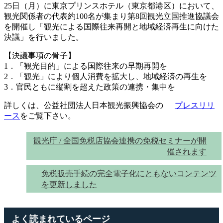
25日（月）に東京プリンスホテル（東京都港区）において、
観光関係者の代表約100名が集まり第8回観光立国推進協議会
を開催し「観光による国際往来再開と地域経済再生に向けた
決議」を行いました。
【決議事項の骨子】
1．「観光目的」による国際往来の早期再開を
2．「観光」により個人消費を拡大し、地域経済の再生を
3．官民ともに縦割を超えた政策の連携・集中を
詳しくは、公益社団法人日本観光振興協会の
プレスリリ
ース
をご覧下さい。
観光庁 / 全国免税店協会連携の免税セミナーが開
催されます
免税販売手続の完全電子化にともないコンテンツ
を更新しました
よく読まれているページ