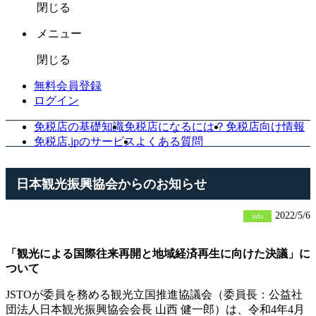
閉じる
メニュー
閉じる
無料会員登録
ログイン
免税店の基礎知識
免税店になるには？
免税店向け情報
免税店.jpのサービス
よくある質問
日本観光振興協会からのお知らせ
2022/5/6
info
「観光による国際往来再開と地域経済再生に向けた決議」に
ついて
JSTOが委員を務める観光立国推進協議会（委員長：公益社
団法人日本観光振興協会会長 山西 健一郎）は、令和4年4月